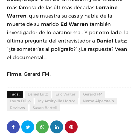
más famosa de las últimas décadas
Lorraine
Warren
, que muestra su casa y habla de la
muerte de su marido
Ed Warren
también
investigador de lo paranormal. Y por otro lado, la
última pregunta del entrevistador a
Daniel Lutz
:
“¿te someterías al polígrafo?” ¿La respuesta? Vean
el documental…
Firma: Gerard FM.
Tags :
Daniel Lutz
Eric Walter
Gerard FM
Laura DiDio
My Amityville Horror
Neme Alperstein
Reviews
Susan Bartell