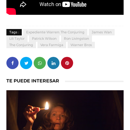
Tags :
Expediente Warren: The Conjuring
James Wan
Lili Taylor
Patrick Wilson
Ron Livingston
The Conjuring
Vera Farmiga
Warner Bros
TE PUEDE INTERESAR