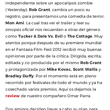
independiente sobre un apocalipsis zombie
(
Yesterday
),
Rob Grant
, cambia un poco su
registro, para presentarnos una comedia de terror,
Mon Ami
. La cual tras ver el trailer y leer su
sinopsis oficial nos recuerdan a otras del género
como
Tucker & Dale Vs. Evil
o
The Cottage
. Muy
atentos porque después de su premiere mundial
en el Fantasia Film Fest 2012 recibió muy buenas
opiniones por parte de la crítica. Dirigida, escrita,
editada y co-producida por el mismo
Rob Grant
y protagonizada por
Mike Kovac, Scott Wallis
y
Bradley Duffy
. Por el momento está en pleno
recorrido por festivales de todo el mundo y ya ha
cosechado varios premios. Aquí os dejamos la
review
de nuestro compañero Omar Parra.
Dos amigos deciden llevar a cabo su plan para