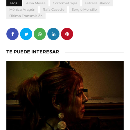
Tags :
Alba Messa
Cortometrajes
Estrella Blanco
Mónica Aragón
Rafa Casette
Sergio Morcillo
Última Transmisión
TE PUEDE INTERESAR