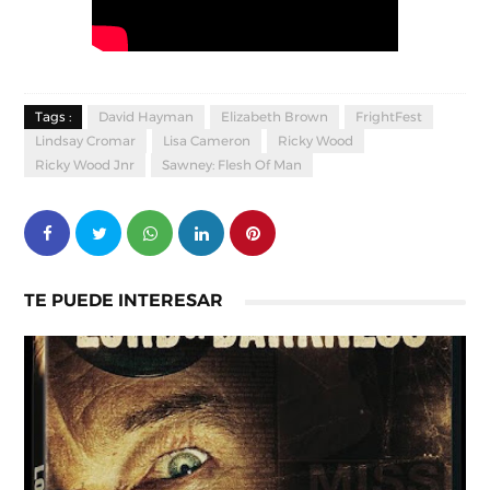
Tags :
David Hayman
Elizabeth Brown
FrightFest
Lindsay Cromar
Lisa Cameron
Ricky Wood
Ricky Wood Jnr
Sawney: Flesh Of Man
TE PUEDE INTERESAR