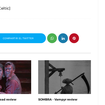
eltic]
COMPARTIR EL TWITTER
ead review
SOMBRA - Vampyr review