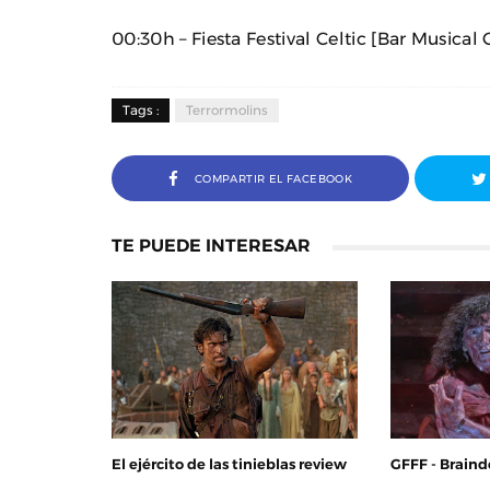
00:30h – Fiesta Festival Celtic [Bar Musical C
Tags :
Terrormolins
COMPARTIR EL FACEBOOK
TE PUEDE INTERESAR
El ejército de las tinieblas review
GFFF - Braind