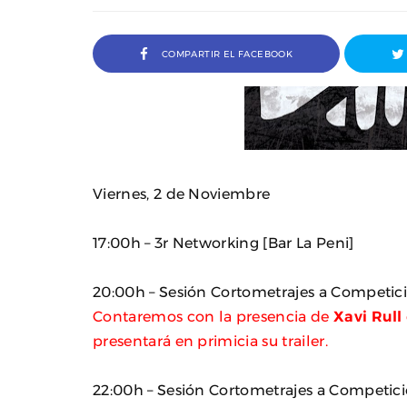
COMPARTIR EL FACEBOOK
Viernes, 2 de Noviembre
17:00h – 3r Networking [Bar La Peni]
20:00h – Sesión Cortometrajes a Competició
a Ivana Baquero, premio
Entrevista a Javier Rueda, or
Contaremos con la presencia de
Xavi Rull
 en el Sombra Madrid 2026
del Madd Film Marke
presentará en primicia su trailer.
22:00h – Sesión Cortometrajes a Competición