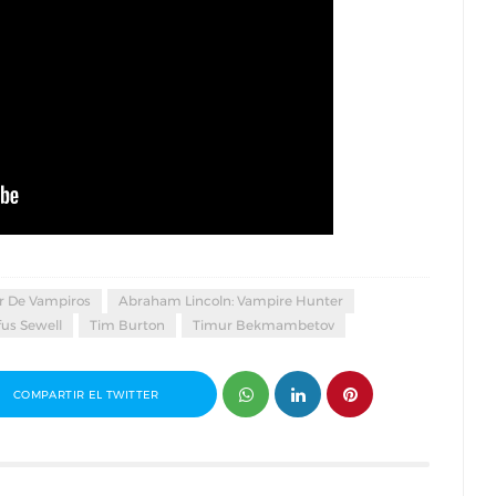
r De Vampiros
Abraham Lincoln: Vampire Hunter
us Sewell
Tim Burton
Timur Bekmambetov
COMPARTIR EL TWITTER