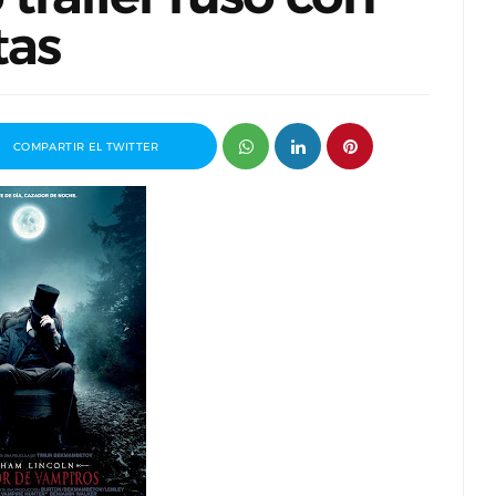
tas
COMPARTIR EL TWITTER
ganizador
Entrevista a Paco Arasanz, director y
t
guionista de Nos Veremos Esta Noche,
Mi Amor