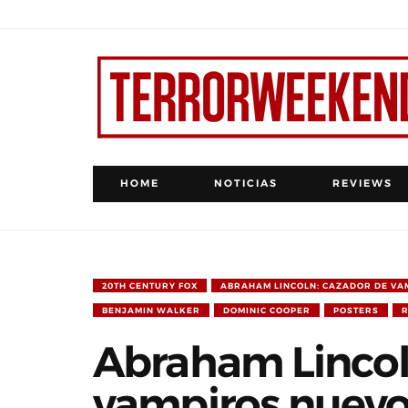
HOME
NOTICIAS
REVIEWS
20TH CENTURY FOX
ABRAHAM LINCOLN: CAZADOR DE VA
BENJAMIN WALKER
DOMINIC COOPER
POSTERS
R
Abraham Lincol
vampiros nuevo 