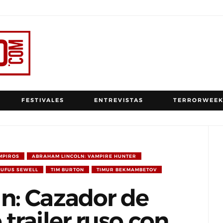
FESTIVALES
ENTREVISTAS
TERRORWEEK
MPIROS
ABRAHAM LINCOLN: VAMPIRE HUNTER
UFUS SEWELL
TIM BURTON
TIMUR BEKMAMBETOV
n: Cazador de
trailer ruso con