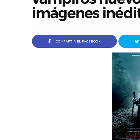
imágenes inédi
COMPARTIR EL FACEBOOK
a Ivana Baquero, premio
Entrevista a Javier Rueda, or
 en el Sombra Madrid 2026
del Madd Film Marke