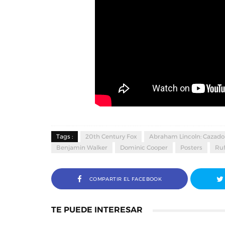
Tags :
20th Century Fox
Abraham Lincoln: Cazado
Benjamin Walker
Dominic Cooper
Posters
Ruf
COMPARTIR EL FACEBOOK
TE PUEDE INTERESAR