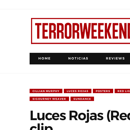
HOME
NOTICIAS
REVIEWS
CILLIAN MURPHY
LUCES ROJAS
POSTERS
RED LI
SIGOURNEY WEAVER
SUNDANCE
Luces Rojas (Re
clip