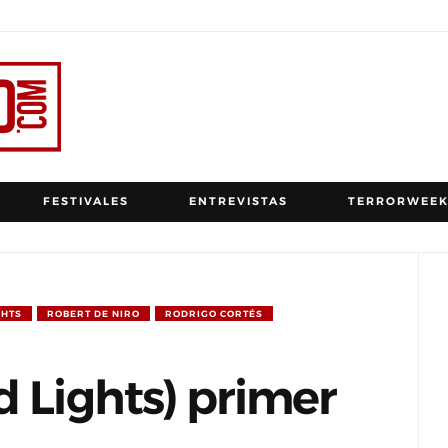
FESTIVALES
ENTREVISTAS
TERRORWEEK
GHTS
ROBERT DE NIRO
RODRIGO CORTÉS
d Lights) primer