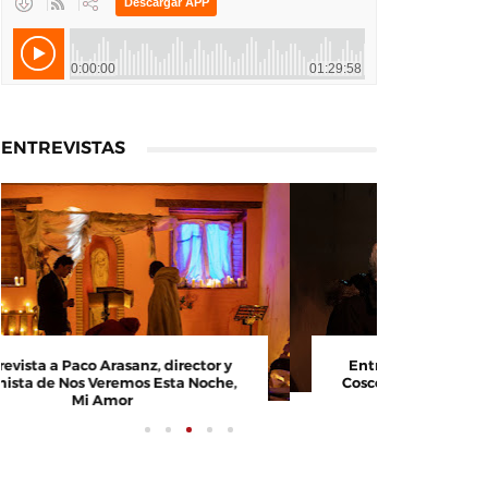
ENTREVISTAS
Entrevista a Paco Arasanz, director y
Entrevi
guionista de Nos Veremos Esta Noche,
Cosco, c
Mi Amor