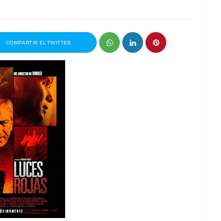
COMPARTIR EL TWITTER
 premio
Entrevista a Javier Rueda, organizador
drid 2026
del Madd Film Market