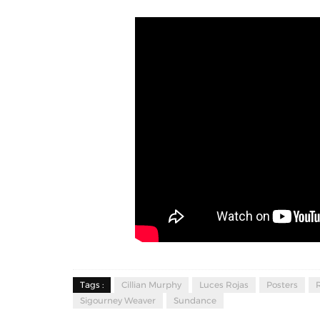
Tags :
Cillian Murphy
Luces Rojas
Posters
Sigourney Weaver
Sundance