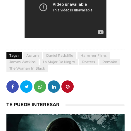
Tags :
Aurum
Daniel Radcliffe
Hammer Films
James Watkins
La Mujer De Negro
Posters
Remake
The Woman In Black
TE PUEDE INTERESAR