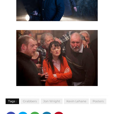
Tags :
Grabbers
Jon Wright
Kevin Lehane
Posters