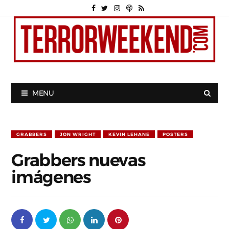
MENU
GRABBERS
JON WRIGHT
KEVIN LEHANE
POSTERS
Grabbers nuevas
imágenes