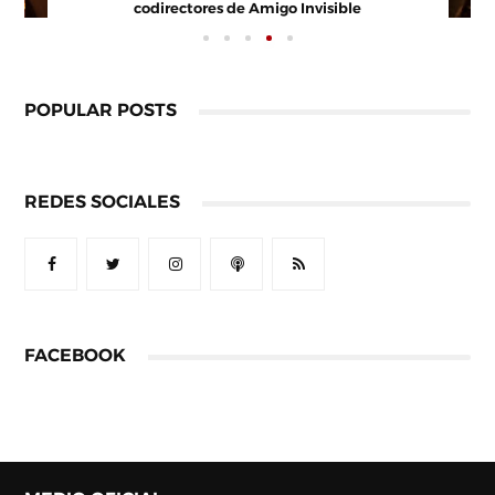
s Veremos Esta Noche, Mi Amor
codirec
POPULAR POSTS
REDES SOCIALES
FACEBOOK