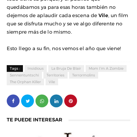
quedábamos ya para esas horas también no
dejemos de aplaudir cada escena de
Vile
, un film
que se disfruta mucho y se ve algo diferente no
siempre más de lo mismo.
Esto llego a su fin, nos vemos el año que viene!
Tags :
Insidious
La Bruja De Blair
Mom I’m A Zombie
Sennentuntschi
Territories
Terrormolins
The Orphan Killer
Vile
TE PUEDE INTERESAR