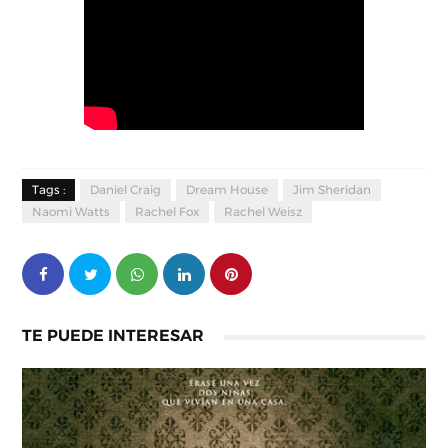
Tags :
Daniel Craig
Dream House
Jim Sheridan
Naomi Watts
Rachel Fox
Rachel Weisz
TE PUEDE INTERESAR