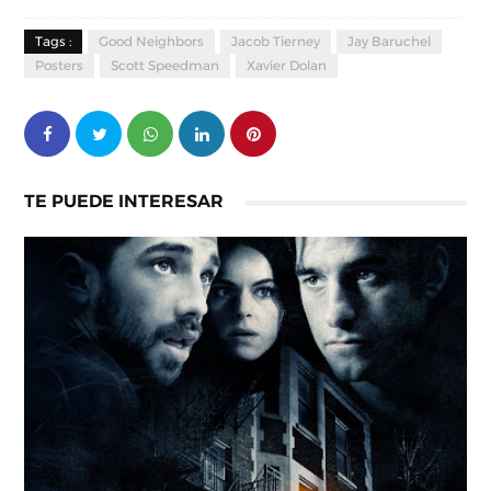
Tags :
Good Neighbors
Jacob Tierney
Jay Baruchel
Posters
Scott Speedman
Xavier Dolan
TE PUEDE INTERESAR