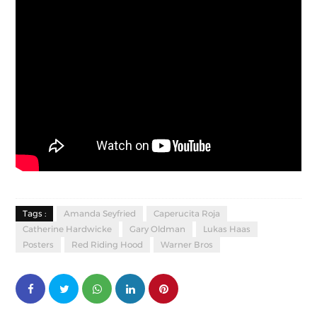
Tags :
Amanda Seyfried
Caperucita Roja
Catherine Hardwicke
Gary Oldman
Lukas Haas
Posters
Red Riding Hood
Warner Bros