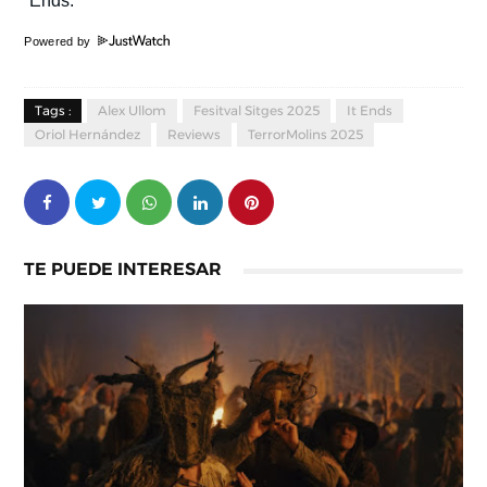
Powered by
Tags :
Alex Ullom
Fesitval Sitges 2025
It Ends
Oriol Hernández
Reviews
TerrorMolins 2025
TE PUEDE INTERESAR