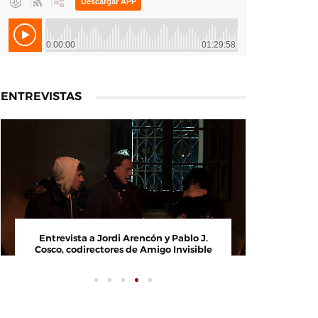
ENTREVISTAS
Entrevista a Paco Arasanz, director y
Entrevi
guionista de Nos Veremos Esta Noche,
Cosco, c
Mi Amor