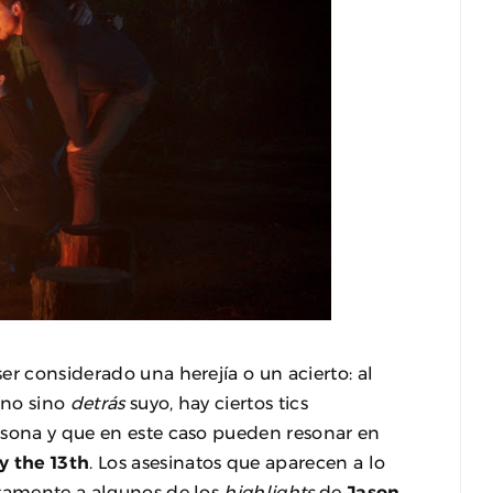
er considerado una herejía o un acierto: al
ino sino
detrás
suyo, hay ciertos tics
rsona y que en este caso pueden resonar en
y the 13th
. Los asesinatos que aparecen a lo
ctamente a algunos de los
highlights
de
Jason