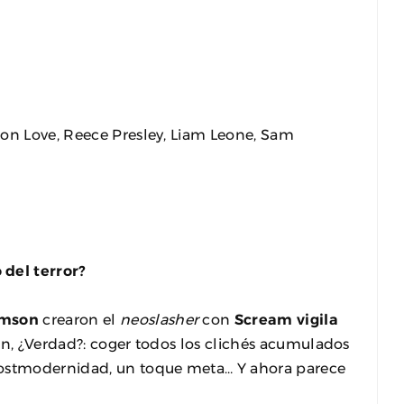
ron Love, Reece Presley, Liam Leone, Sam
del terror?
amson
crearon el
neoslasher
con
Scream vigila
ron, ¿Verdad?: coger todos los clichés acumulados
postmodernidad, un toque meta… Y ahora parece