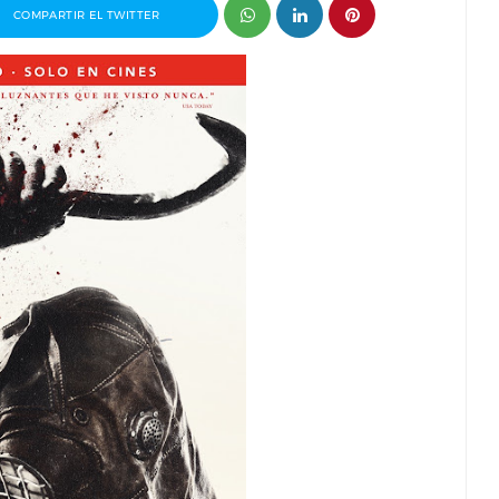
COMPARTIR EL TWITTER
 premio
Entrevista a Javier Rueda, organizador
drid 2026
del Madd Film Market