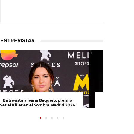
ENTREVISTAS
Entrevista a Ivana Baquero, premio
Entrevis
Serial Killer en el Sombra Madrid 2026