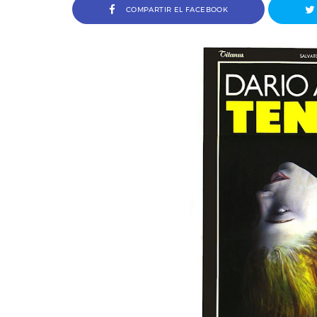
COMPARTIR EL FACEBOOK
Entrevista a Jordi Arencón y 
Cosco, codirectores de Amigo 