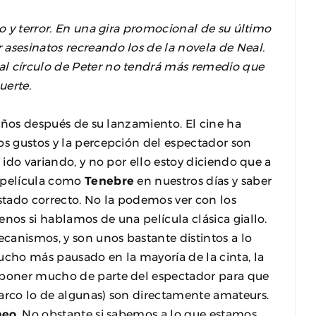
io y terror. En una gira promocional de su último
asesinatos recreando los de la novela de Neal.
al círculo de Peter no tendrá más remedio que
uerte.
s años después de su lanzamiento. El cine ha
os gustos y la percepción del espectador son
 ido variando, y no por ello estoy diciendo que a
a película como
Tenebre
en nuestros días y saber
estado correcto. No la podemos ver con los
enos si hablamos de una película clásica giallo.
ecanismos, y son unos bastante distintos a lo
ucho más pausado en la mayoría de la cinta, la
e poner mucho de parte del espectador para que
marco lo de algunas) son directamente amateurs.
meo
. No obstante si sabemos a lo que estamos