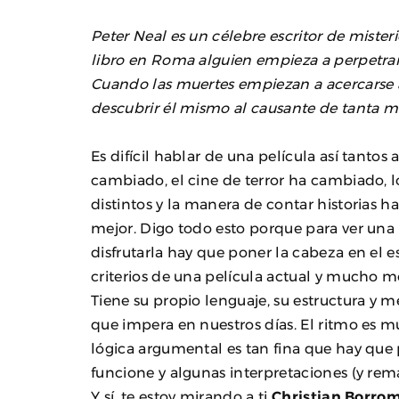
Peter Neal es un célebre escritor de mister
libro en Roma alguien empieza a perpetrar 
Cuando las muertes empiezan a acercarse 
descubrir él mismo al causante de tanta m
Es difícil hablar de una película así tanto
cambiado, el cine de terror ha cambiado, l
distintos y la manera de contar historias ha
mejor. Digo todo esto porque para ver un
disfrutarla hay que poner la cabeza en el 
criterios de una película actual y mucho m
Tiene su propio lenguaje, su estructura y m
que impera en nuestros días. El ritmo es m
lógica argumental es tan fina que hay qu
funcione y algunas interpretaciones (y re
Y sí, te estoy mirando a ti
Christian Borro