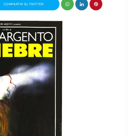
COMPARTIR EL TWITTER
Pablo J.
Entrevista a Álvaro Pita, director del
Invisible
cortometraje Ortega