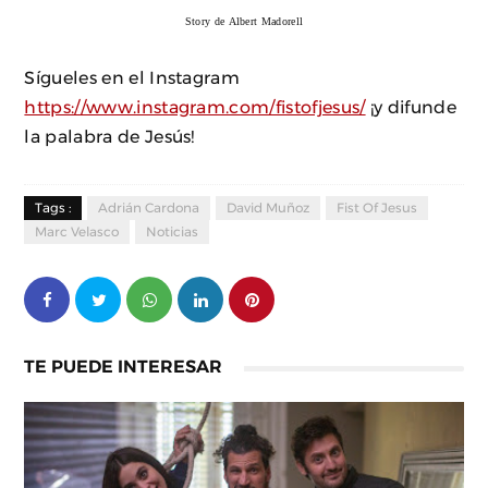
Story de Albert Madorell
Sígueles en el Instagram
https://www.instagram.com/fistofjesus/
¡y difunde
la palabra de Jesús!
Tags :
Adrián Cardona
David Muñoz
Fist Of Jesus
Marc Velasco
Noticias
TE PUEDE INTERESAR