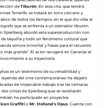
oyección de
Tiburón
. En esta cita, que tendrá
ines Tenerife, se tratará en tono cercano y
ásico de todos los tiempos, en el que dio vida al
ógrafo que se enfrenta a un aterrador tiburón
ven Spielberg abordó esta superproducción con
o de taquilla y todo un fenómeno cultural que
anda sonora inmortal y frases para el recuerdo
co más grande”
.
El actor recogerá en Canarias el
nocimiento a su trayectoria.
yfuss es un testimonio de su versatilidad y
ta leyenda del cine contemporáneo ha dejado
écadas de impecable trabajo tras las cámaras.
os cintas de Spielberg que se revisitarán
también ha participado en proyectos
can Graffiti
o
Mr. Holland's Opus
. Cuenta con