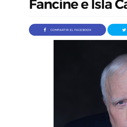
Fancine e Isla C
COMPARTIR EL FACEBOOK
Entrevista a Ivana Baquero, premio
En
Serial Killer en el Sombra Madrid 2026