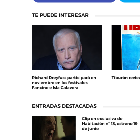
TE PUEDE INTERESAR
Richard Dreyfuss participará en
Tiburón revi
noviembre en los festivales
Fancine e Isla Calavera
ENTRADAS DESTACADAS
Clip en exclusiva de
Habitación nº 13, estreno 19
de junio