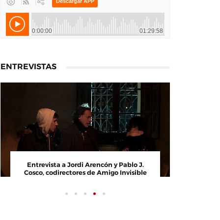
ENTREVISTAS
 Arasanz, director y
Entrevista a Jordi Arencón y Pabl
Veremos Esta Noche,
Cosco, codirectores de Amigo Invi
 Amor