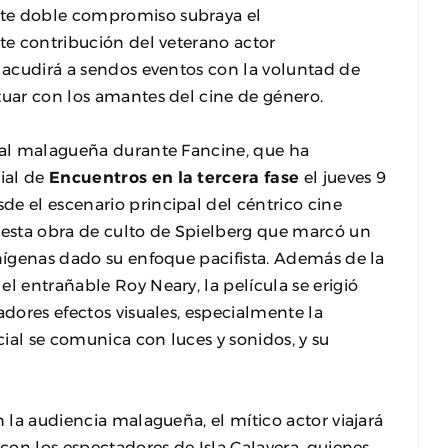
ste doble compromiso subraya el
nte contribución del veterano actor
e acudirá a sendos eventos con la voluntad de
tuar con los amantes del cine de género.
ital malagueña durante Fancine, que ha
ial de
Encuentros en la tercera fase
el jueves 9
e el escenario principal del céntrico cine
e esta obra de culto de Spielberg que marcó un
enígenas dado su enfoque pacifista. Además de la
l entrañable Roy Neary, la película se erigió
adores efectos visuales, especialmente la
ial se comunica con luces y sonidos, y su
n la audiencia malagueña, el mítico actor viajará
 con los espectadores de Isla Calavera, quienes