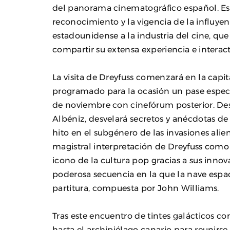
del panorama cinematográfico español. E
reconocimiento y la vigencia de la influye
estadounidense a la industria del cine, qu
compartir su extensa experiencia e interac
La visita de Dreyfuss comenzará en la cap
programado para la ocasión un pase espec
de noviembre con cinefórum posterior. Desd
Albéniz, desvelará secretos y anécdotas d
hito en el subgénero de las invasiones ali
magistral interpretación de Dreyfuss como e
icono de la cultura pop gracias a sus innov
poderosa secuencia en la que la nave espac
partitura, compuesta por John Williams.
Tras este encuentro de tintes galácticos co
hasta el archipiélago canario para reunirse