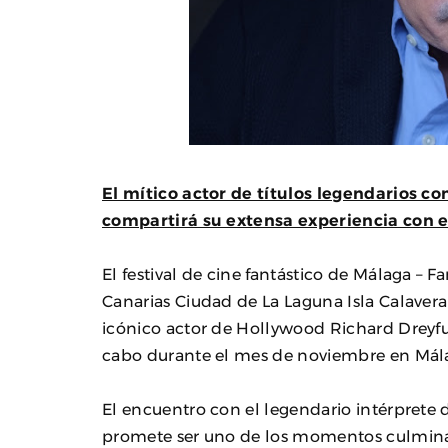
El mítico actor de títulos legendarios c
compartirá su extensa experiencia con e
El festival de cine fantástico de Málaga – F
Canarias Ciudad de La Laguna Isla Calavera
icónico actor de Hollywood Richard Dreyfus
cabo durante el mes de noviembre en Málag
El encuentro con el legendario intérprete d
promete ser uno de los momentos culminan