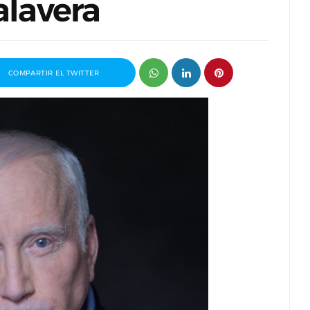
alavera
COMPARTIR EL TWITTER
trevista a Javier Rueda, organizador
Entrevista a Paco
del Madd Film Market
guionista de Nos 
Mi