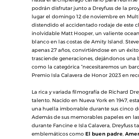
podrán disfrutar junto a Dreyfuss de la pr
lugar el domingo 12 de noviembre en Multic
distendido el accidentado rodaje de este cl
inolvidable Matt Hooper, un valiente ocean
blanco en las costas de Amity Island. Ste
apenas 27 años, convirtiéndose en un éxit
trasciende generaciones, dejándonos una b
como la categórica “necesitaremos un bar
Premio Isla Calavera de Honor 2023 en reco
La rica y variada filmografía de Richard Dre
talento. Nacido en Nueva York en 1947, es
una huella imborrable durante sus cinco d
Además de sus memorables papeles en las d
durante Fancine e Isla Calavera, Dreyfuss 
emblemáticos como
El buen padre
,
Ameri