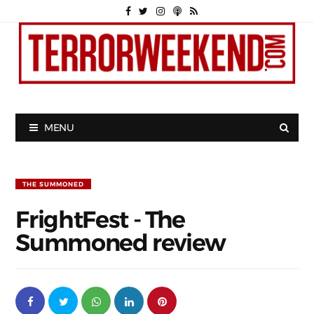
MENU
THE SUMMONED
FrightFest - The
Summoned review