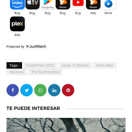
Powered by
Tags :
FrightFest 2022
Javier S. Donate
Mark Meir
Reviews
The Summoned
TE PUEDE INTERESAR