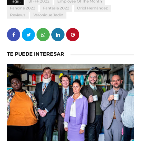
Tags :
BIFFF 2022
Employee Of The Month
Fancine 2022
Fantasia 2022
Oriol Hernández
Reviews
Véronique Jadin
TE PUEDE INTERESAR