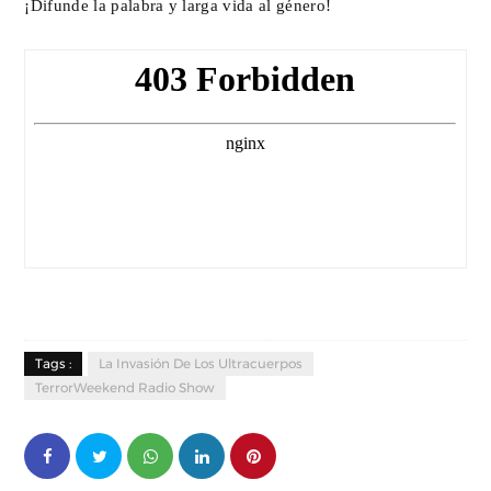
¡Difunde la palabra y larga vida al género!
Tags :
La Invasión De Los Ultracuerpos
TerrorWeekend Radio Show