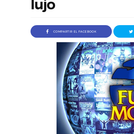
lujo
COMPARTIR EL FACEBOOK
sta a Ivana Baquero, premio
Entrevista a Javier Rued
iller en el Sombra Madrid 2026
del Madd Film 