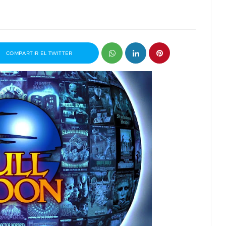
COMPARTIR EL TWITTER
a, organizador
Entrevista a Paco Arasanz, director y
Market
guionista de Nos Veremos Esta Noche,
Mi Amor