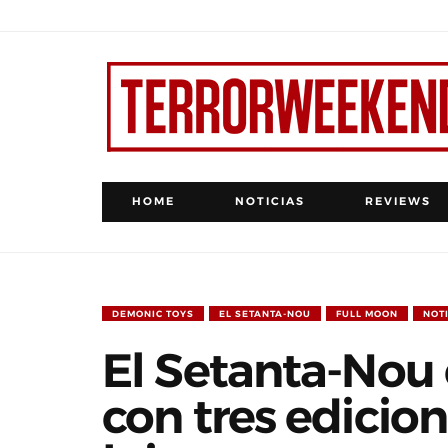
HOME
NOTICIAS
REVIEWS
DEMONIC TOYS
EL SETANTA-NOU
FULL MOON
NOT
El Setanta-Nou 
con tres edicio