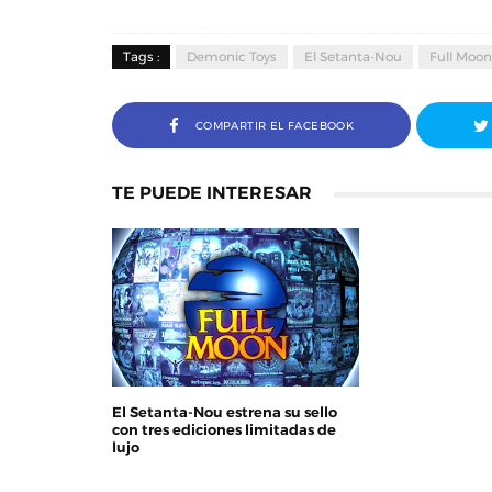
Tags :
Demonic Toys
El Setanta-Nou
Full Moon
COMPARTIR EL FACEBOOK
TE PUEDE INTERESAR
El Setanta-Nou estrena su sello
con tres ediciones limitadas de
lujo