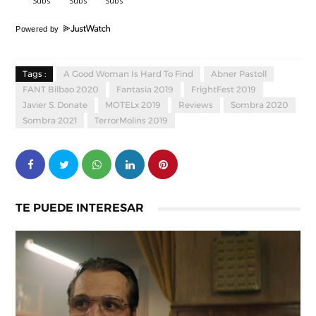
Powered by
Tags :
A Good Woman Is Hard To Find
Abner Pastoll
FANT Bilbao 2020
Fantasia 2019
FrightFest 2019
Javier S. Donate
MOTELx 2019
Reviews
Sombra 2020
Sombra 2021
TerrorMolins 2019
TE PUEDE INTERESAR