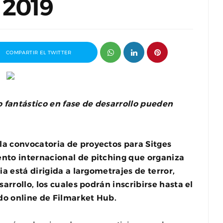
 2019
COMPARTIR EL TWITTER
 o fantástico en fase de desarrollo pueden
la convocatoria de proyectos para Sitges
ento internacional de pitching que organiza
ganizador
Entrevista a Paco Arasanz, director y
ia está dirigida a largometrajes de terror,
t
guionista de Nos Veremos Esta Noche,
Mi Amor
sarrollo, los cuales podrán inscribirse hasta el
do online de Filmarket Hub.