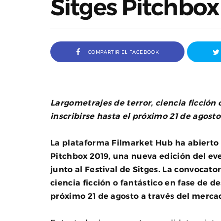
Sitges Pitchbox
COMPARTIR EL FACEBOOK
Largometrajes de terror, ciencia ficción
inscribirse hasta el próximo 21 de agosto
La plataforma Filmarket Hub ha abierto 
Pitchbox 2019, una nueva edición del ev
a Ivana Baquero, premio
Entrevista a Javier Rueda, or
junto al Festival de Sitges. La convocator
 en el Sombra Madrid 2026
del Madd Film Marke
ciencia ficción o fantástico en fase de de
próximo 21 de agosto a través del merca