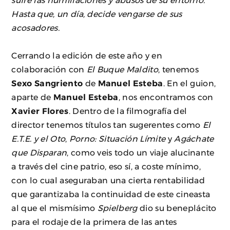
sufre las humillaciones y abusos de su entorno.
Hasta que, un día, decide vengarse de sus
acosadores.
Cerrando la edición de este año y en
colaboración con
El Buque Maldito
, tenemos
Sexo Sangriento
de
Manuel Esteba
. En el guion,
aparte de
Manuel Esteba
, nos encontramos con
Xavier Flores
. Dentro de la filmografía del
director tenemos títulos tan sugerentes como
El
E.T.E. y el Oto
,
Porno: Situación Límite
y
Agáchate
que Disparan
, como veis todo un viaje alucinante
a través del cine patrio, eso sí, a coste mínimo,
con lo cual aseguraban una cierta rentabilidad
que garantizaba la continuidad de este cineasta
al que el mismísimo
Spielberg
dio su beneplácito
para el rodaje de la primera de las antes