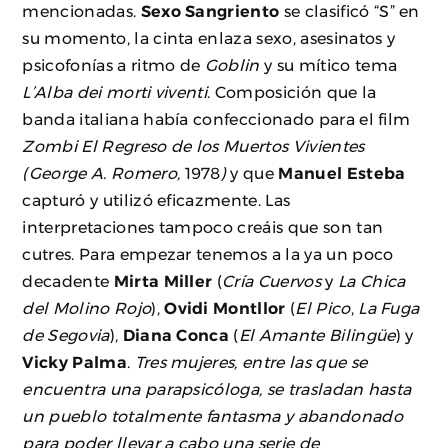
mencionadas.
Sexo Sangriento
se clasificó “S” en
su momento, la cinta enlaza sexo, asesinatos y
psicofonías a ritmo de
Goblin
y su mítico tema
L’Alba dei morti viventi
. Composición que la
banda italiana había confeccionado para el film
Zombi El Regreso de los Muertos Vivientes
(George A. Romero,
1978
)
y que
Manuel Esteba
capturó y utilizó eficazmente. Las
interpretaciones tampoco creáis que son tan
cutres. Para empezar tenemos a la ya un poco
decadente
Mirta Miller
(
Cría Cuervos
y
La Chica
del Molino Rojo
),
Ovidi Montllor
(
El Pico
,
La Fuga
de Segovia
),
Diana Conca
(
El Amante Bilingüe
) y
Vicky Palma
.
Tres mujeres, entre las que se
encuentra una parapsicóloga, se trasladan hasta
un pueblo totalmente fantasma y abandonado
para poder llevar a cabo una serie de