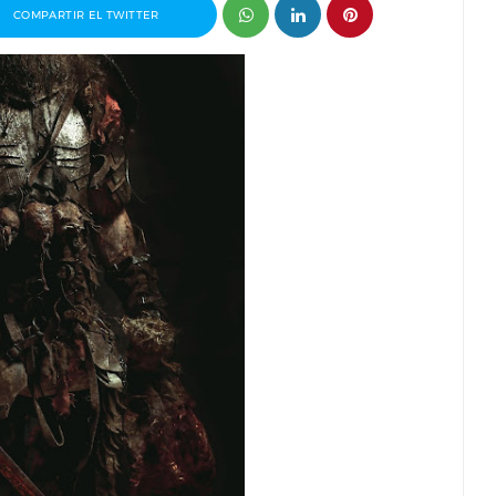
COMPARTIR EL TWITTER
 premio
Entrevista a Javier Rueda, organizador
drid 2026
del Madd Film Market