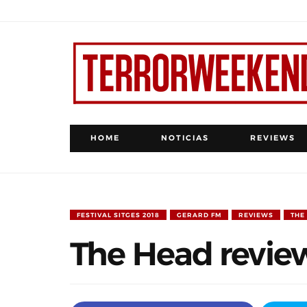
HOME
NOTICIAS
REVIEWS
FESTIVAL SITGES 2018
GERARD FM
REVIEWS
THE
The Head revie