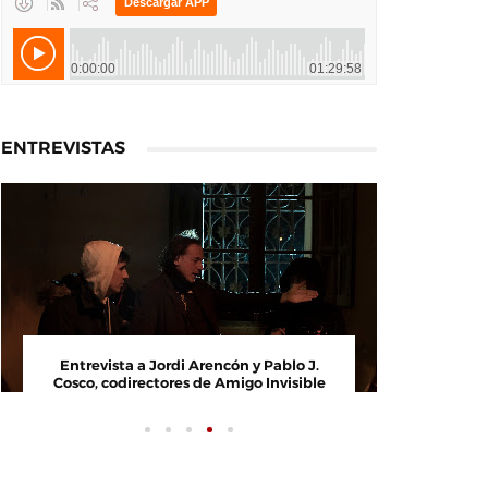
ENTREVISTAS
Entrevista a Paco Arasanz, director y
Entrevi
guionista de Nos Veremos Esta Noche,
Cosco, c
Mi Amor