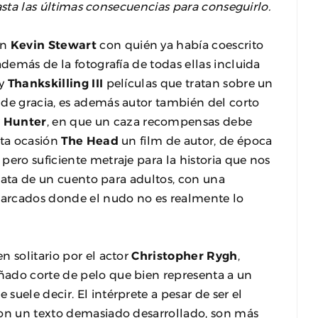
 hasta las últimas consecuencias para conseguirlo.
on
Kevin Stewart
con quién ya había coescrito
además de la fotografía de todas ellas incluida
y
Thankskilling III
películas que tratan sobre un
 de gracia, es además autor también del corto
y Hunter
, en que un caza recompensas debe
sta ocasión
The Head
un film de autor, de época
pero suficiente metraje para la historia que nos
 trata de un cuento para adultos, con una
arcados donde el nudo no es realmente lo
n solitario por el actor
Christopher Rygh
,
ñado corte de pelo que bien representa a un
uele decir. El intérprete a pesar de ser el
con un texto demasiado desarrollado, son más