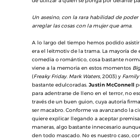
de utilizar a quién se ponga por delante p
Un asesino, con la rara habilidad de pode
arreglar las cosas con la mujer que ama.
A lo largo del tiempo hemos podido asistir
era el leitmotiv de la trama. La mayoría de
comedia o romántico, cosa bastante normal
viene a la memoria en estos momentos
Bi
(
Freaky Friday
.
Mark Waters
, 2003) y
Family
bastante edulcoradas.
Justin McConnell
po
para adentrarse de lleno en el terror, no e
través de un buen guion, cuya autoría firma
ser macabro. Conforme va avanzando la cin
quiere explicar llegando a aceptar premisas 
maneras, algo bastante innecesario aunque 
den todo mascado. No es nuestro caso, con 