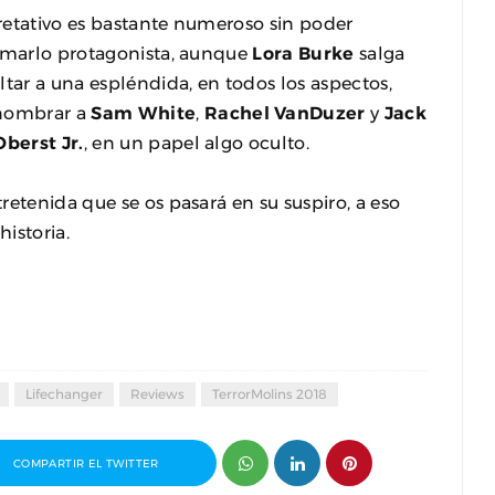
retativo es bastante numeroso sin poder
lamarlo protagonista, aunque
Lora Burke
salga
ltar a una espléndida, en todos los aspectos,
nombrar a
Sam White
,
Rachel VanDuzer
y
Jack
Oberst Jr.
, en un papel algo oculto.
retenida que se os pasará en su suspiro, a eso
historia.
Lifechanger
Reviews
TerrorMolins 2018
COMPARTIR EL TWITTER