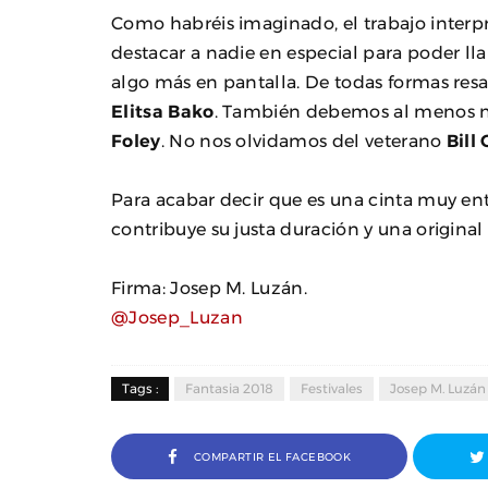
Como habréis imaginado, el trabajo interp
destacar a nadie en especial para poder l
algo más en pantalla. De todas formas resa
Elitsa Bako
. También debemos al menos 
Foley
. No nos olvidamos del veterano
Bill 
Para acabar decir que es una cinta muy ent
contribuye su justa duración y una original 
Firma: Josep M. Luzán.
@Josep_Luzan
Tags :
Fantasia 2018
Festivales
Josep M. Luzán
COMPARTIR EL FACEBOOK