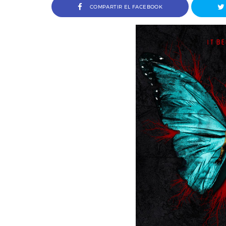
COMPARTIR EL FACEBOOK
Jordi Arencón y Pablo J.
Entrevista a Álvaro Pita, dire
ctores de Amigo Invisible
cortometraje Ortega