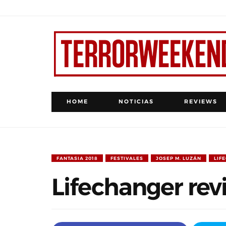
HOME
NOTICIAS
REVIEWS
FANTASIA 2018
FESTIVALES
JOSEP M. LUZÁN
LIF
Lifechanger rev