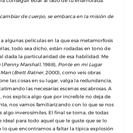
ara conseguir estar al lado de tu enamorada.
r cambiar de cuerpo, se embarca en la misión de
 a algunas películas en la que esa metamorfosis
 ellas, todo sea dicho, están rodadas en tono de
 dada la particularidad de esa habilidad. Me
g
(
Penny Marshall
, 1988),
Ponte en mi Lugar
 Man
(
Brett Ratner
, 2000), como veis obras
ne las cosas en su lugar, valga la redundancia,
scatimando las necesarias escenas escabrosas. A
, nos explica algo que por increíble no deja de
ta, nos vamos familiarizando con lo que se nos
algo inverosímiles. El final se torna, de todas
ideal para todo aquel que le guste que se lo
lo que encontramos a faltar la típica explosión