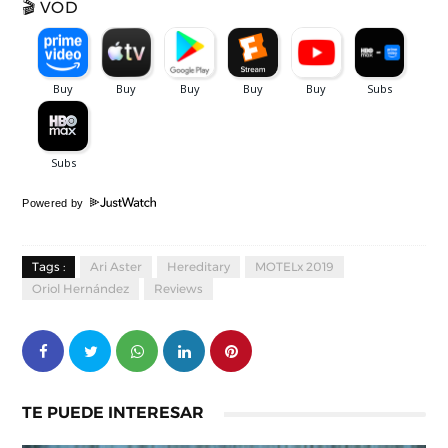
🎬 VOD
Powered by
Tags :
Ari Aster
Hereditary
MOTELx 2019
Oriol Hernández
Reviews
TE PUEDE INTERESAR