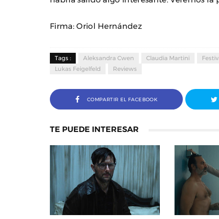
Firma: Oriol Hernández
Tags :
Aleksandra Cwen
Claudia Martini
Festiv
Lukas Feigelfeld
Reviews
COMPARTIR EL FACEBOOK
TE PUEDE INTERESAR