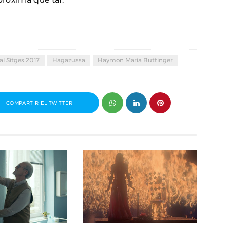
al Sitges 2017
Hagazussa
Haymon Maria Buttinger
COMPARTIR EL TWITTER