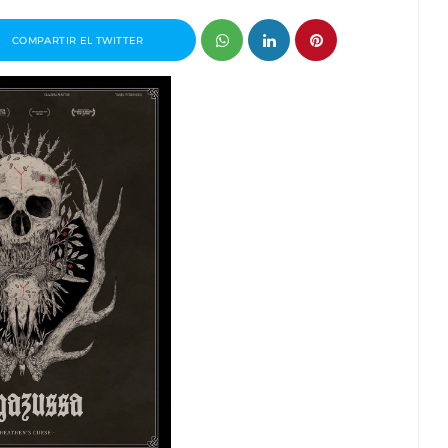
COMPARTIR EL TWITTER
Pablo J.
Entrevista a Álvaro Pita, director del
Invisible
cortometraje Ortega