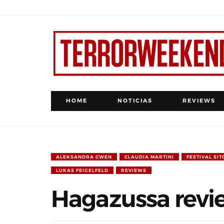
HOME
NOTICIAS
REVIEWS
ALEKSANDRA CWEN
CLAUDIA MARTINI
FESTIVAL SIT
LUKAS FEIGELFELD
REVIEWS
Hagazussa revi