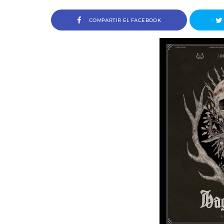
COMPARTIR EL FACEBOOK
Entrevista a Jordi Arencón y 
Cosco, codirectores de Amigo 