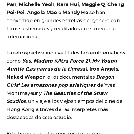
Pan
,
Michelle Yeoh
,
Kara Hui
,
Maggie Q
,
Cheng
Pei-Pei
,
Angela Mao
o
Mandy Ho
se han
convertido en grandes estrellas del género con
filmes estrenados y reeditados en el mercado
internacional.
La retrospectiva incluye títulos tan emblemáticos
como
Yes, Madam (Ultra Force 2)
,
My Young
Auntie (Las garras de la tigresa)
,
Iron Angels
,
Naked Weapon
o los documentales
Dragon
Girls! Les amazones pop asiatiques
de Yves
Montmayeur y
The Beauties of the Shaw
Studios
, un viaje a los viejos tiempos del cine de
Hong Kong a través de las intérpretes más
destacadas de este estudio.
Este homenaje a las mujeres de acción