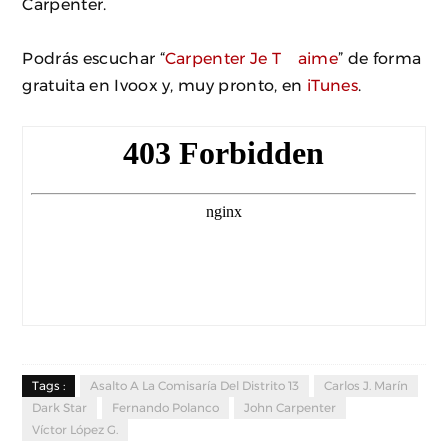
Carpenter.
Podrás escuchar “
Carpenter Je T´aime
” de forma
gratuita en Ivoox y, muy pronto, en
iTunes
.
Tags :
Asalto A La Comisaría Del Distrito 13
Carlos J. Marín
Dark Star
Fernando Polanco
John Carpenter
Víctor López G.