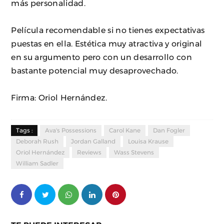
más personalidad.
Película recomendable si no tienes expectativas
puestas en ella. Estética muy atractiva y original
en su argumento pero con un desarrollo con
bastante potencial muy desaprovechado.
Firma: Oriol Hernández.
Tags :
Ava's Possessions
Carol Kane
Dan Fogler
Deborah Rush
Jordan Galland
Louisa Krause
Oriol Hernández
Reviews
Wass Stevens
William Sadler