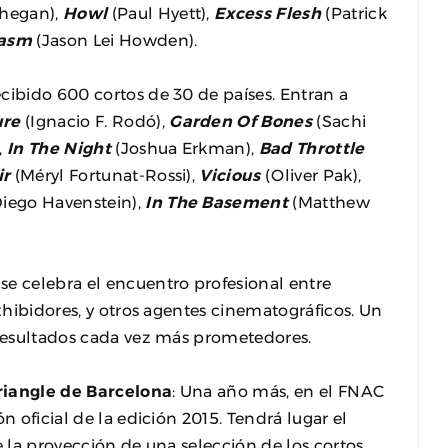
hegan),
Howl
(Paul Hyett),
Excess Flesh
(Patrick
asm
(Jason Lei Howden).
cibido 600 cortos de 30 de países. Entran a
ure
(Ignacio F. Rodó),
Garden Of Bones
(Sachi
,
In The Night
(Joshua Erkman),
Bad Throttle
ir
(Méryl Fortunat-Rossi),
Vicious
(Oliver Pak),
iego Havenstein),
In The Basement
(Matthew
se celebra el encuentro profesional entre
exhibidores, y otros agentes cinematográficos. Un
 resultados cada vez más prometedores.
riangle de Barcelona
: Una año más, en el FNAC
n oficial de la edición 2015. Tendrá lugar el
e la proyección de una selección de los cortos