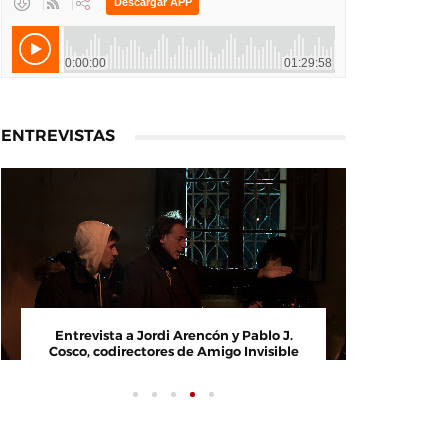
ENTREVISTAS
Entrevista a Paco Arasanz, director y
Entrevi
guionista de Nos Veremos Esta Noche,
Cosco, c
Mi Amor