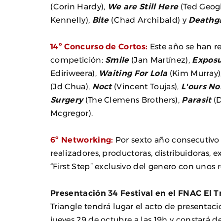
(Corin Hardy),
We are Still Here
(Ted Geog
Kennelly),
Bite
(Chad Archibald) y
Deathg
14º Concurso de Cortos:
Este año se han re
competición:
Smile
(Jan Martínez),
Expos
Ediriweera),
Waiting For Lola
(Kim Murray)
(Jd Chua),
Noct
(Vincent Toujas),
L'ours No
Surgery
(The Clemens Brothers),
Parasit
(D
Mcgregor).
6º Networking:
Por sexto año consecutivo 
realizadores, productoras, distribuidoras, 
“First Step” exclusivo del genero con unos
Presentación 34 Festival en el FNAC El T
Triangle tendrá lugar el acto de presentació
jueves 29 de octubre a las 19h y constará d