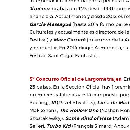
interpretación femenina por la película I
Jiménez
(trabaja en TV3 desde 1991 con di
financiera. Actualmente y desde 2012 es r
Garcia Massagué
(hasta 2014 formó parte 
Culturales y actualmente es directora de la
Festival) y
Marc Carreté
(miembro de la Aca
y productor. En 2014 dirigió Asmodexia, su
Festival Sant Cugat Fantastic).
5º Concurso Oficial de Largometrajes:
Est
25 países. En la Sección Oficial hay 1 prem
premieres catalanas y está compuesta por
Keeling),
III
(Pavel Khvaleev),
Luna de Miel
Makkonen) ,
The Hollow One
(Nathan Hen
Szostakiwskyj),
Some Kind of Hate
(Adam 
Seiler),
Turbo Kid
(François Simard, Anouk 