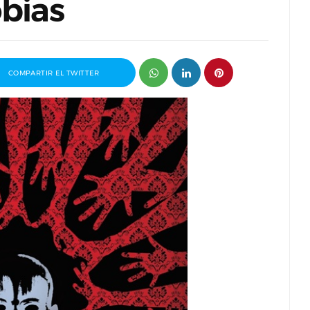
obias
COMPARTIR EL TWITTER
 premio
Entrevista a Javier Rueda, organizador
drid 2026
del Madd Film Market