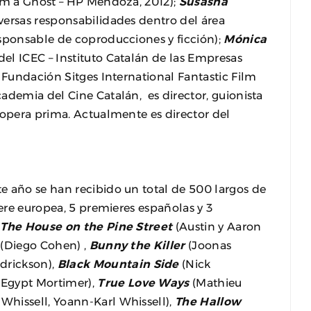
 Am a Ghost – HP Mendoza, 2012);
Susasna
versas responsabilidades dentro del área
esponsable de coproducciones y ficción);
Mónica
del ICEC – Instituto Catalán de las Empresas
 Fundación Sitges International Fantastic Film
demia del Cine Catalán, es director, guionista
 opera prima. Actualmente es director del
e año se han recibido un total de 500 largos de
iere europea, 5 premieres españolas y 3
:
The House on the Pine Street
(Austin y Aaron
(Diego Cohen) ,
Bunny the Killer
(Joonas
drickson),
Black Mountain Side
(Nick
Egypt Mortimer),
True Love Ways
(Mathieu
Whissell, Yoann-Karl Whissell),
The Hallow