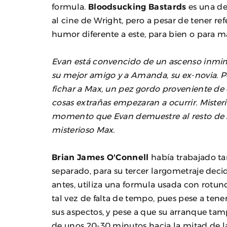
formula.
Bloodsucking Bastards
es una de
al cine de Wright, pero a pesar de tener ref
humor diferente a este, para bien o para m
Evan está convencido de un ascenso inmine
su mejor amigo y a Amanda, su ex-novia. P
fichar a Max, un pez gordo proveniente de 
cosas extrañas empezaran a ocurrir. Misteri
momento que Evan demuestre al resto de 
misterioso Max.
Brian James O'Connell
había trabajado ta
separado, para su tercer largometraje dec
antes, utiliza una formula usada con rotu
tal vez de falta de tempo, pues pese a tene
sus aspectos, y pese a que su arranque t
de unos 20-30 minutos hacia la mitad de la