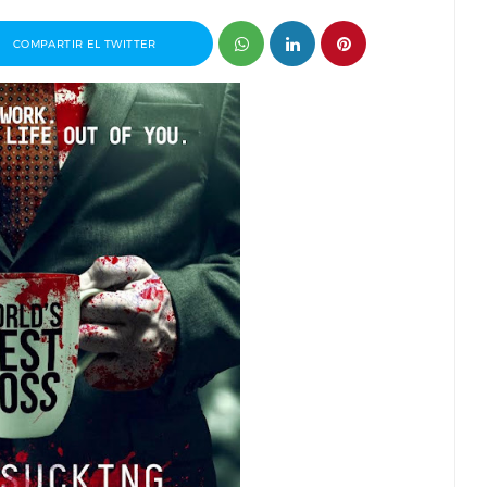
COMPARTIR EL TWITTER
 premio
Entrevista a Javier Rueda, organizador
drid 2026
del Madd Film Market