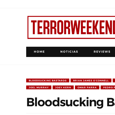
HOME
NOTICIAS
REVIEWS
BLOODSUCKING BASTARDS
BRIAN JAMES O'CONNELL
JOEL MURRAY
JOEY KERN
OMAR PARRA
PEDRO 
Bloodsucking B