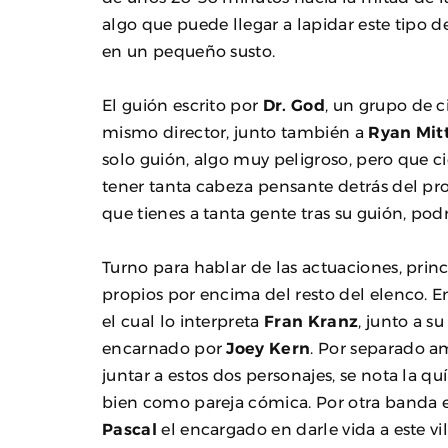
algo que puede llegar a lapidar este tipo d
en un pequeño susto.
El guión escrito por
Dr. God
, un grupo de c
mismo director, junto también a
Ryan Mit
solo guión, algo muy peligroso, pero que c
tener tanta cabeza pensante detrás del pr
que tienes a tanta gente tras su guión, po
Turno para hablar de las actuaciones, pri
propios por encima del resto del elenco. E
el cual lo interpreta
Fran Kranz
, junto a 
encarnado por
Joey Kern
. Por separado a
juntar a estos dos personajes, se nota la q
bien como pareja cómica. Por otra banda el
Pascal
el encargado en darle vida a este vi