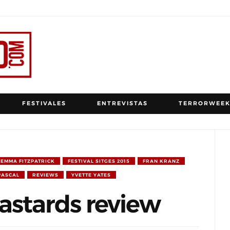
FESTIVALES
ENTREVISTAS
TERRORWEEK
EMMA FITZPATRICK
FESTIVAL SITGES 2015
FRAN KRANZ
PASCAL
REVIEWS
YVETTE YATES
astards review