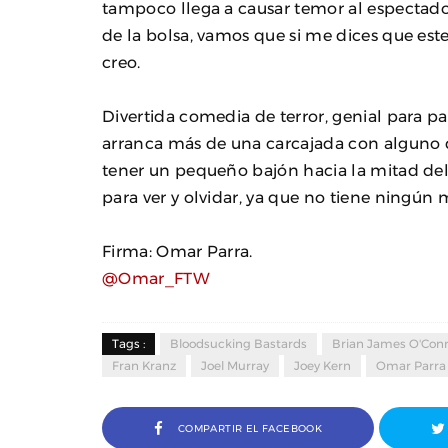
tampoco llega a causar temor al espectado
de la bolsa, vamos que si me dices que es
creo.
Divertida comedia de terror, genial para pa
arranca más de una carcajada con alguno d
tener un pequeño bajón hacia la mitad del
para ver y olvidar, ya que no tiene ning
Firma: Omar Parra.
@Omar_FTW
Tags :
Bloodsucking Bastards
Brian James O'Conn
Fran Kranz
Joel Murray
Joey Kern
Omar Parra
COMPARTIR EL FACEBOOK