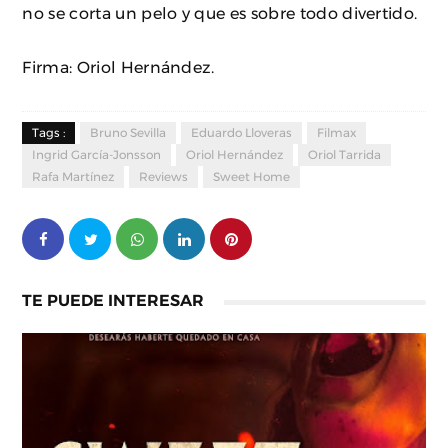
no se corta un pelo y que es sobre todo divertido.
Firma: Oriol Hernández.
Tags :
Bruno Sevilla
Eduardo Lloveras
Filmax
Ingrid García-Jonsson
Oriol Hernández
Oriol Tarrida
Rafa Martínez
Reviews
Sweet Home
TE PUEDE INTERESAR