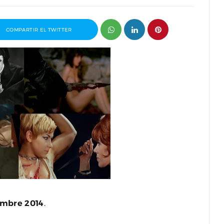
COMPARTIR EL TWITTER
ganizador
Entrevista a Paco Arasanz, director y
t
guionista de Nos Veremos Esta Noche,
Mi Amor
embre 2014
.