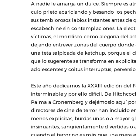
A nadie le amarga un dulce. Siempre es at
culo prieto acariciando y besando los pech
sus temblorosos labios instantes antes de 
escabechine sin contemplaciones. La elect
víctimas, el mordisco como alegoría del ac
dejando entrever zonas del cuerpo donde a
una teta salpicada de ketchup, porque el
que lo sugerente se transforma en explicit
adolescentes y coitus interruptus, perversio
Este año dedicamos la XXXIII edición del Fes
interminable y por ello difícil. De Hitchco
Palma a Cronemberg y dejémoslo aquí porqu
directores de cine de terror han incluido e
menos explicitas, burdas unas o a mayor glo
insinuantes, sangrientamente divertidas o
cuando el terror no es más que una mera 