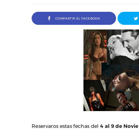
COMPARTIR EL FACEBOOK
a Ivana Baquero, premio
Entrevista a Javier Rueda, or
 en el Sombra Madrid 2026
del Madd Film Marke
Reservaros estas fechas del
4 al 9 de Novi