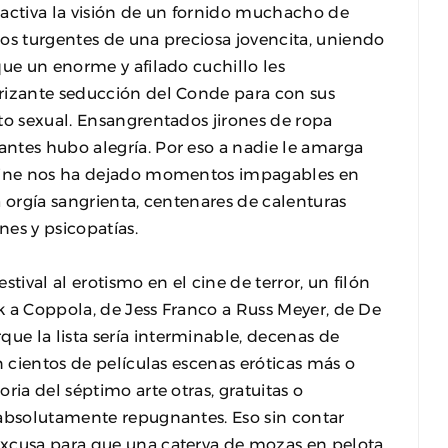
ractiva la visión de un fornido muchacho de
os turgentes de una preciosa jovencita, uniendo
que un enorme y afilado cuchillo les
rizante seducción del Conde para con sus
to sexual. Ensangrentados jirones de ropa
ntes hubo alegría. Por eso a nadie le amarga
 cine nos ha dejado momentos impagables en
a orgía sangrienta, centenares de calenturas
nes y psicopatías.
tival al erotismo en el cine de terror, un filón
ck a Coppola, de Jess Franco a Russ Meyer, de De
e la lista sería interminable, decenas de
n cientos de películas escenas eróticas más o
ria del séptimo arte otras, gratuitas o
 absolutamente repugnantes. Eso sin contar
excusa para que una caterva de mozas en pelota