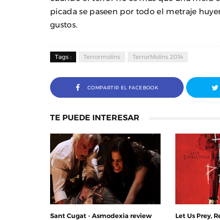
picada se paseen por todo el metraje huye
gustos.
Tags :
Terrormolins
TerrorMolins 2014
COMPARTIR EL FACEBOOK
TE PUEDE INTERESAR
Sant Cugat - Asmodexia review
Let Us Prey, R