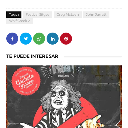
Tags :
Festival Sitges
Greg McLean
John Jarratt
Wolf Creek 2
TE PUEDE INTERESAR