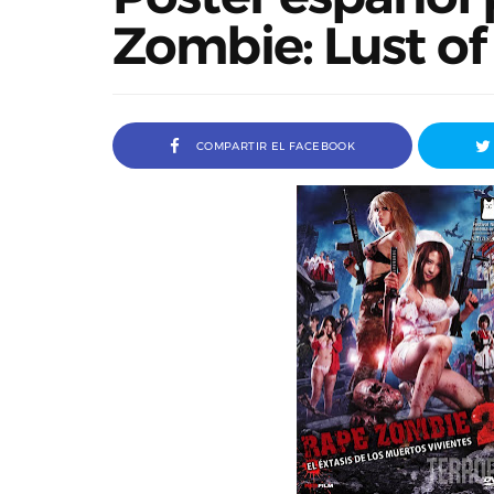
Zombie: Lust of
COMPARTIR EL FACEBOOK
Entrevista a Jordi Arencón y 
Cosco, codirectores de Amigo 