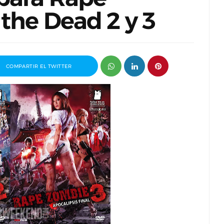
 the Dead 2 y 3
COMPARTIR EL TWITTER
Pablo J.
Entrevista a Álvaro Pita, director del
Invisible
cortometraje Ortega