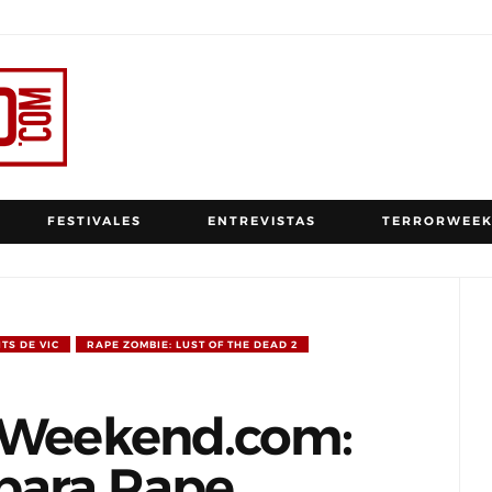
FESTIVALES
ENTREVISTAS
TERRORWEEK
ITS DE VIC
RAPE ZOMBIE: LUST OF THE DEAD 2
orWeekend.com:
 para Rape