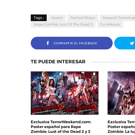
Tags :
Asami
Festival Sitges
Naoyuki Tomoma
Rape Zombie: Lust Of The Dead 3
Yui Aikawa
COMPARTIR EL FACEBOOK
TE PUEDE INTERESAR
Exclusiva TerrorWeekend.com:
Exclusiva Te
Poster español para Rape
Poster españo
Zombie: Lust of the Dead 2 y 3
Zombie: La lu