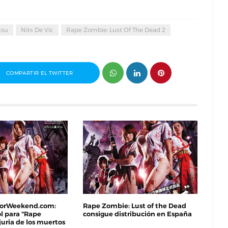
tsu
Nits De Vic
Rape Zombie: Lust Of The Dead 2
COMPARTIR EL TWITTER
rrorWeekend.com:
Rape Zombie: Lust of the Dead
l para "Rape
consigue distribución en España
juria de los muertos