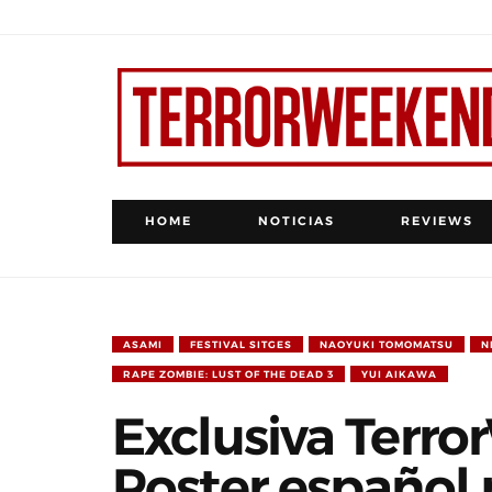
HOME
NOTICIAS
REVIEWS
ASAMI
FESTIVAL SITGES
NAOYUKI TOMOMATSU
N
RAPE ZOMBIE: LUST OF THE DEAD 3
YUI AIKAWA
Exclusiva Terr
Poster español