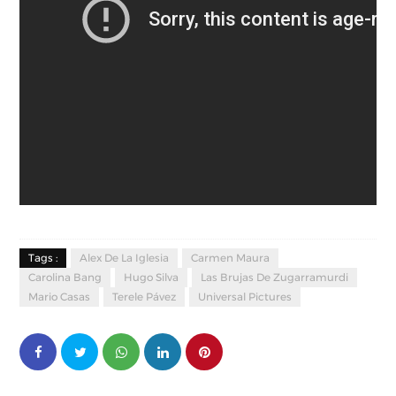
Tags :
Alex De La Iglesia
Carmen Maura
Carolina Bang
Hugo Silva
Las Brujas De Zugarramurdi
Mario Casas
Terele Pávez
Universal Pictures