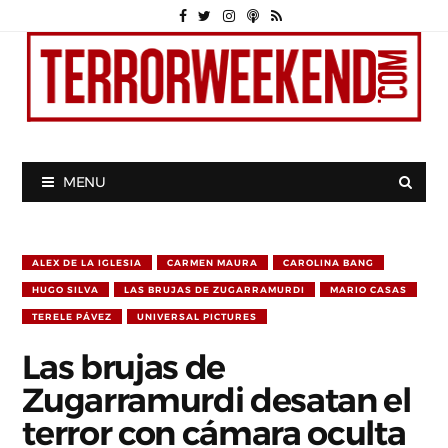
MENU
ALEX DE LA IGLESIA
CARMEN MAURA
CAROLINA BANG
HUGO SILVA
LAS BRUJAS DE ZUGARRAMURDI
MARIO CASAS
TERELE PÁVEZ
UNIVERSAL PICTURES
Las brujas de
Zugarramurdi desatan el
terror con cámara oculta