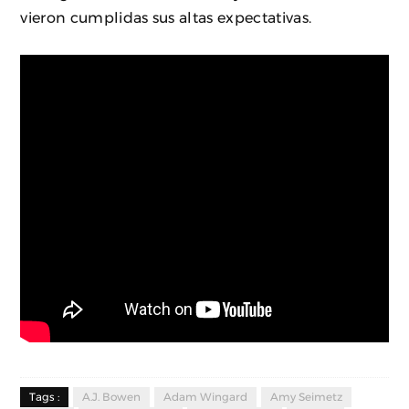
vieron cumplidas sus altas expectativas.
Tags :
A.J. Bowen
Adam Wingard
Amy Seimetz