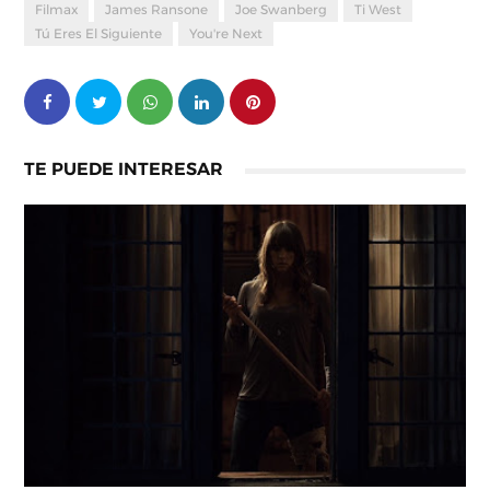
Filmax
James Ransone
Joe Swanberg
Ti West
Tú Eres El Siguiente
You're Next
TE PUEDE INTERESAR