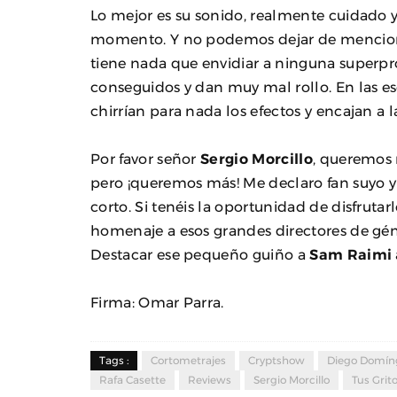
Lo mejor es su sonido, realmente cuidado 
momento. Y no podemos dejar de menciona
tiene nada que envidiar a ninguna superpr
conseguidos y dan muy mal rollo. En las e
chirrían para nada los efectos y encajan a l
Por favor señor
Sergio Morcillo
, queremos 
pero ¡queremos más! Me declaro fan suyo y
corto. Si tenéis la oportunidad de disfrutar
homenaje a esos grandes directores de gén
Destacar ese pequeño guiño a
Sam Raimi
Firma: Omar Parra.
Tags :
Cortometrajes
Cryptshow
Diego Domín
Rafa Casette
Reviews
Sergio Morcillo
Tus Grit