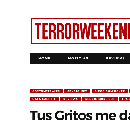
HOME
NOTICIAS
REVIEWS
CORTOMETRAJES
CRYPTSHOW
DIEGO DOMÍNGUEZ
RAFA CASETTE
REVIEWS
SERGIO MORCILLO
TUS 
Tus Gritos me d