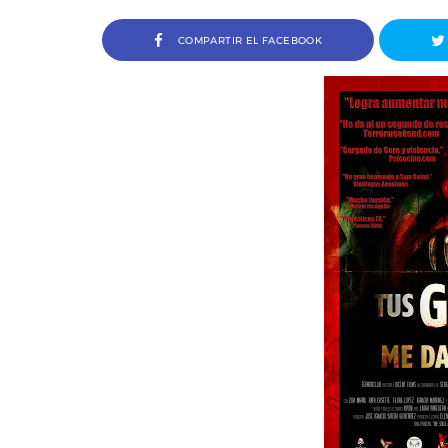
COMPARTIR EL FACEBOOK
a Ivana Baquero, premio
Entrevista a Javier Rueda, or
 en el Sombra Madrid 2026
del Madd Film Marke