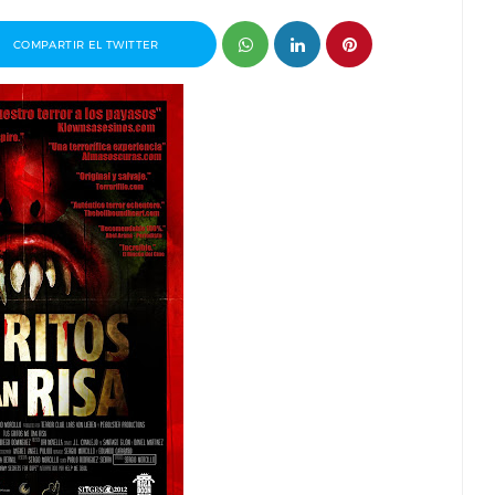
COMPARTIR EL TWITTER
ganizador
Entrevista a Paco Arasanz, director y
t
guionista de Nos Veremos Esta Noche,
Mi Amor