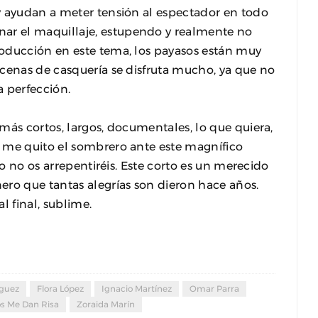
y ayudan a meter tensión al espectador en todo
r el maquillaje, estupendo y realmente no
oducción en este tema, los payasos están muy
scenas de casquería se disfruta mucho, ya que no
a perfección.
más cortos, largos, documentales, lo que quiera,
 me quito el sombrero ante este magnífico
lo no os arrepentiréis. Este corto es un merecido
ero que tantas alegrías son dieron hace años.
al final, sublime.
guez
Flora López
Ignacio Martínez
Omar Parra
os Me Dan Risa
Zoraida Marín