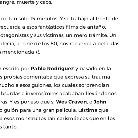
ngre, muerte y caos.
 de tan sólo 15 minutos. Y su trabajo al frente de
ecuerda a esos fantásticos films de antaño,
tagonistas y sus víctimas, un mero trámite. Un
cía, al cine de los 80, nos recuerda a películas
es mencionada
It
.
 escrito por
Pablo Rodríguez
y basado en la
bras propias comentaba que expresa su trauma
 mucho a esos guiones, los cuales sorprendían
bsurdas e inverosímiles acababan llevándonos
ras. Y es por eso que si
Wes Craven
, o
John
vo guión para una gran película. Lástima que
a esos monstruitos tan carismáticos que en los
s tanto.