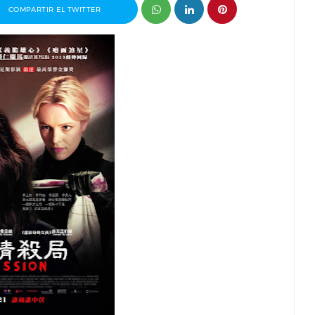
COMPARTIR EL TWITTER
 premio
Entrevista a Javier Rueda, organizador
drid 2026
del Madd Film Market