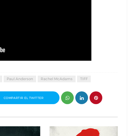
Paul Anderson
Rachel McAdams
TIFF
COMPARTIR EL TWITTER