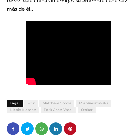
terror, esta chica sin amigos se enamora cada vez
más de él…
Tags :
FOX
Matthew Goode
Mia Wasikowska
Nicole Kidman
Park Chan-Wook
Stoker