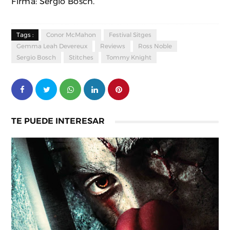
Firma: Sergio Bosch.
Tags :
Conor McMahon
Festival Sitges
Gemma Leah Devereux
Reviews
Ross Noble
Sergio Bosch
Stitches
Tommy Knight
TE PUEDE INTERESAR