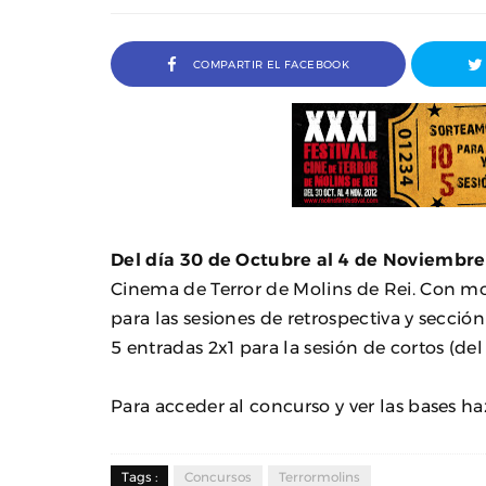
COMPARTIR EL FACEBOOK
Del día 30 de Octubre al 4 de Noviembre
Cinema de Terror de Molins de Rei. Con mot
para las sesiones de retrospectiva y sección
5 entradas 2x1 para la sesión de cortos (de
a Ivana Baquero, premio
Entrevista a Javier Rueda, or
 en el Sombra Madrid 2026
del Madd Film Marke
Para acceder al concurso y ver las bases ha
Tags :
Concursos
Terrormolins