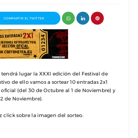
COMPARTIR EL TWITTER
tendrá lugar la XXXI edición del Festival de
ivo de ello vamos a sortear 10 entradas 2x1
 oficial (del 30 de Octubre al 1 de Noviembre) y
l 2 de Noviembre).
ganizador
Entrevista a Paco Arasanz, director y
t
guionista de Nos Veremos Esta Noche,
Mi Amor
z click sobre la imagen del sorteo.