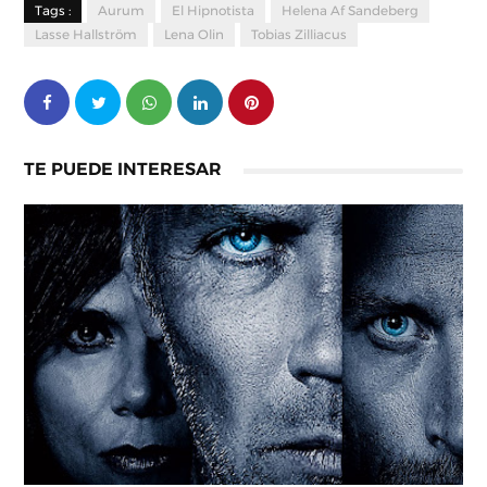
Tags :
Aurum
El Hipnotista
Helena Af Sandeberg
Lasse Hallström
Lena Olin
Tobias Zilliacus
TE PUEDE INTERESAR