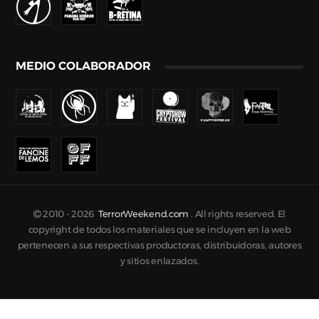
MEDIO COLABORADOR
2010 -
2026
TerrorWeekend.com
. All rights reserved. El
copyright de todos los materiales que se incluyen en la web
pertenecen a sus respectivas productoras, distribuidoras, autores
y sitios enlazados.