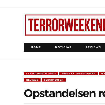
HOME
NOTICIAS
REVIEWS
CASPER HAUGEGAARD
JONAS BJØRN-ANDERSEN
MA
REVIEWS
SERGIO BOSCH
Opstandelsen r