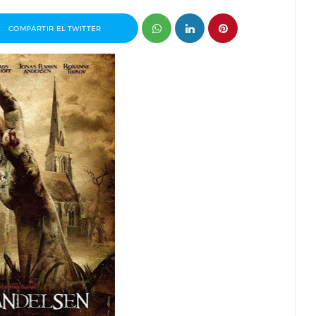
COMPARTIR EL TWITTER
Pablo J.
Entrevista a Álvaro Pita, director del
Invisible
cortometraje Ortega