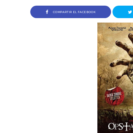
COMPARTIR EL FACEBOOK
Entrevista a Jordi Arencón y 
Cosco, codirectores de Amigo 