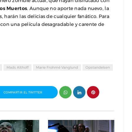
nero zombie actual, que hayan disfrutado con
os Muertos
. Aunque no aporte nada nuevo, la
, harán las delicias de cualquier fanático. Para
n con una película desagradable y carente de
Mads Althoff
Marie Frohmé Vanglund
Opstandelsen
COMPARTIR EL TWITTER