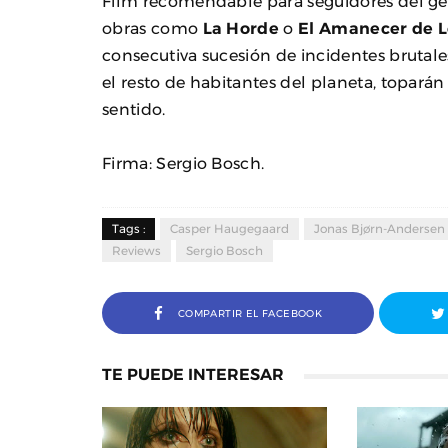
Film recomendable para seguidores del gé
obras como
La Horde
o
El Amanecer de L
consecutiva sucesión de incidentes brutales
el resto de habitantes del planeta, topará
sentido.
Firma: Sergio Bosch.
Tags :
Casper Haugegaard
Jonas Bjørn-Andersen
Reviews
Sergio Bosch
COMPARTIR EL FACEBOOK
TE PUEDE INTERESAR