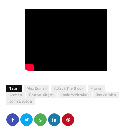
Tags :
Alex Esmail
Attack The Block
Avalon
Cameo
Festival Sitges
Jodie Whittaker
Joe Cornish
John Boyega