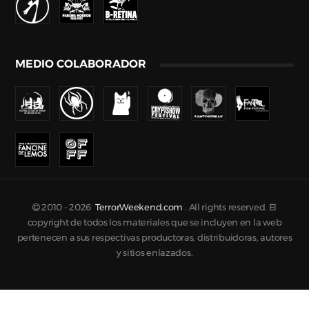
MEDIO COLABORADOR
2010 -
2026
TerrorWeekend.com
. All rights reserved. El
copyright de todos los materiales que se incluyen en la web
pertenecen a sus respectivas productoras, distribuidoras, autores
y sitios enlazados.